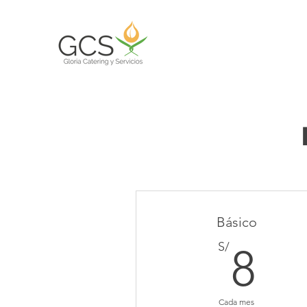
Básico
8S
S/
8
Cada mes