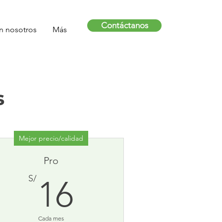
Contáctanos
n nosotros
Más
s
Mejor precio/calidad
Pro
16S/
S/
16
Cada mes