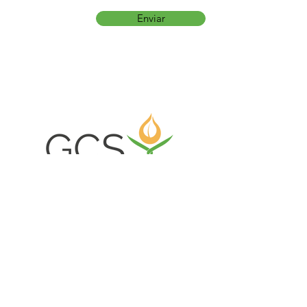
Enviar
Gloria Catering y Servicios EIRL
Nosotros
Clientes
Certificaciones
Trabaja con Nosotros
Código de Conducta Proveedores
Formulario de Denuncia Anónima