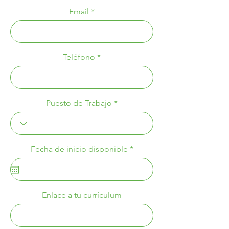
Email
Teléfono
Puesto de Trabajo
r
Fecha de inicio disponible
*
e
q
u
i
r
Enlace a tu currículum
e
d