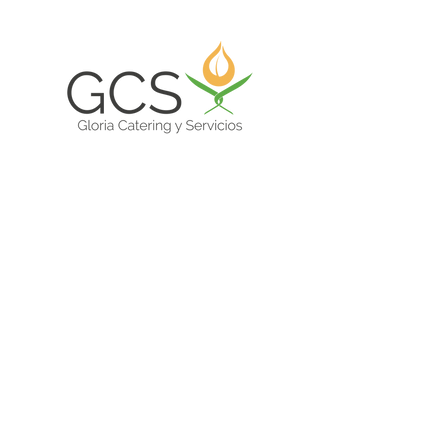
Gloria Catering y Servicios EIRL
Nosotros
Clientes
Certificaciones
Trabaja con Nosotros
Código de Conducta Proveedores
Formulario de Denuncia Anónima
Política SIG
Política de privacidad
Términos y Condiciones
Todos los derechos reservadors 2024 ©
Desarrollado por Gloria Catering y